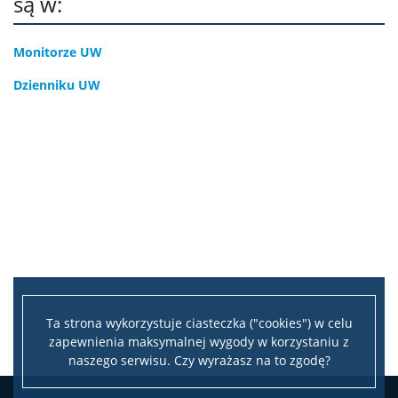
są w:
Monitorze UW
Dzienniku UW
Ta strona wykorzystuje ciasteczka ("cookies") w celu
zapewnienia maksymalnej wygody w korzystaniu z
naszego serwisu. Czy wyrażasz na to zgodę?